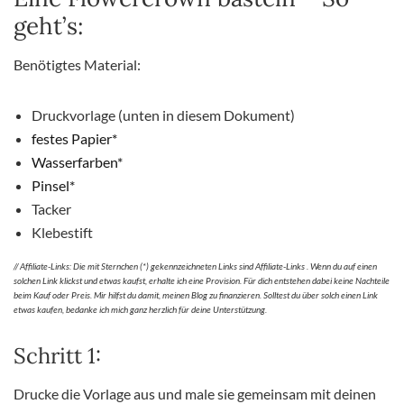
geht’s:
Benötigtes Material:
Druckvorlage (unten in diesem Dokument)
festes Papier*
Wasserfarben*
Pinsel*
Tacker
Klebestift
// Affiliate-Links: Die mit Sternchen (*) gekennzeichneten Links sind Affiliate-Links . Wenn du auf einen
solchen Link klickst und etwas kaufst, erhalte ich eine Provision. Für dich entstehen dabei keine Nachteile
beim Kauf oder Preis. Mir hilfst du damit, meinen Blog zu finanzieren. Solltest du über solch einen Link
etwas kaufen, bedanke ich mich ganz herzlich für deine Unterstützung.
Schritt 1:
Drucke die Vorlage aus und male sie gemeinsam mit deinen