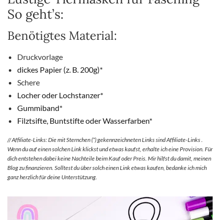
So geht’s:
Benötigtes Material:
Druckvorlage
dickes Papier (z. B. 200g)*
Schere
Locher oder Lochstanzer*
Gummiband*
Filztsifte, Buntstifte oder Wasserfarben*
// Affiliate-Links: Die mit Sternchen (*) gekennzeichneten Links sind Affiliate-Links .
Wenn du auf einen solchen Link klickst und etwas kaufst, erhalte ich eine Provision. Für
dich entstehen dabei keine Nachteile beim Kauf oder Preis. Mir hilfst du damit, meinen
Blog zu finanzieren. Solltest du über solch einen Link etwas kaufen, bedanke ich mich
ganz herzlich für deine Unterstützung.