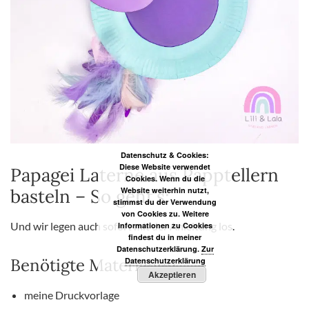
Datenschutz & Cookies:
Diese Website verwendet
Papagei Laterne aus Papptellern
Cookies. Wenn du die
basteln – So geht’s:
Website weiterhin nutzt,
stimmst du der Verwendung
von Cookies zu. Weitere
Und wir legen auch sofort mit der Anleitung los.
Informationen zu Cookies
findest du in meiner
Datenschutzerklärung.
Zur
Benötigte Materialien:
Datenschutzerklärung
Akzeptieren
meine Druckvorlage